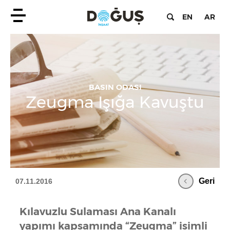
EN
AR
BASIN ODASI
Zeugma Işığa Kavuştu
Geri
07.11.2016
Kılavuzlu Sulaması Ana Kanalı
yapımı kapsamında “Zeugma” isimli