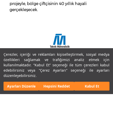
projeyle, bölge çiftçisinin 40 yıllık hayali
gerçekleşecek.
Çerezler, içeriği ve reklamları kişiselleştirmek, sosyal medya
Copyright © 2018 Doğuş İnşaat ve Tic. A.Ş.
özellikleri sağlamak ve trafiğimizi analiz etmek için
Site Haritası
kullanılmaktadır. “Kabul Et” seçeneği ile tüm çerezleri kabul
Bilgi Toplumu Hizmetleri
edebilirsiniz veya “Çerez Ayarları” seçeneği ile ayarları
Kullanım Koşulları ve Gizlilik
düzenleyebilirsiniz.
Çerez Politikaları
Ayarları Düzenle
Hepsini Reddet
Kabul Et