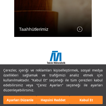
Taahhütlerimiz
E
Çerezler, içeriği ve reklamları kişiselleştirmek, sosyal medya
Copyright © 2018 Doğuş İnşaat ve Tic. A.Ş.
özellikleri sağlamak ve trafiğimizi analiz etmek için
Site Haritası
kullanılmaktadır. “Kabul Et” seçeneği ile tüm çerezleri kabul
Bilgi Toplumu Hizmetleri
edebilirsiniz veya “Çerez Ayarları” seçeneği ile ayarları
Kullanım Koşulları ve Gizlilik
düzenleyebilirsiniz.
Çerez Politikaları
Ayarları Düzenle
Hepsini Reddet
Kabul Et