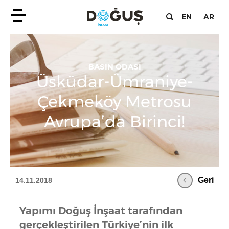
EN
AR
BASIN ODASI
Üsküdar-Ümraniye-
Çekmeköy Metrosu
Avrupa’da Birinci!
Geri
14.11.2018
Yapımı Doğuş İnşaat tarafından
gerçekleştirilen Türkiye’nin ilk