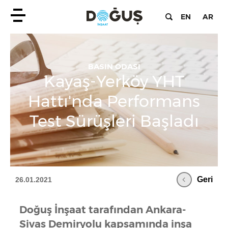
EN
AR
BASIN ODASI
Kayaş-Yerköy YHT
Hattı'nda Performans
Test Sürüşleri Başladı
Geri
26.01.2021
Doğuş İnşaat tarafından Ankara-
Sivas Demiryolu kapsamında inşa