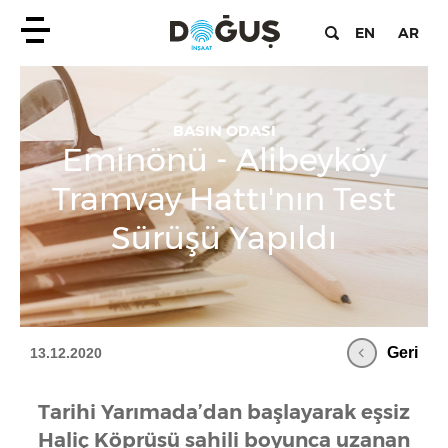
EN
AR
BASIN ODASI
Eminönü - Alibeyköy
Tramvay Hattı'nın Test
Sürüşü Yapıldı
Geri
13.12.2020
Tarihi Yarımada’dan başlayarak eşsiz
Haliç Köprüsü sahili boyunca uzanan