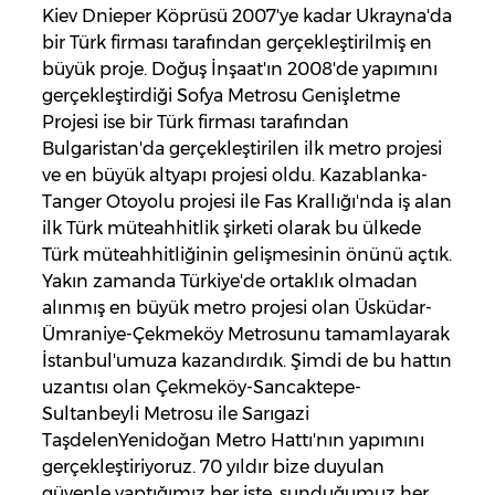
Kiev Dnieper Köprüsü 2007'ye kadar Ukrayna'da
bir Türk firması tarafından gerçekleştirilmiş en
büyük proje. Doğuş İnşaat'ın 2008'de yapımını
gerçekleştirdiği Sofya Metrosu Genişletme
Projesi ise bir Türk firması tarafından
Bulgaristan'da gerçekleştirilen ilk metro projesi
ve en büyük altyapı projesi oldu. Kazablanka-
Tanger Otoyolu projesi ile Fas Krallığı'nda iş alan
ilk Türk müteahhitlik şirketi olarak bu ülkede
Türk müteahhitliğinin gelişmesinin önünü açtık.
Yakın zamanda Türkiye'de ortaklık olmadan
alınmış en büyük metro projesi olan Üsküdar-
Ümraniye-Çekmeköy Metrosunu tamamlayarak
İstanbul'umuza kazandırdık. Şimdi de bu hattın
uzantısı olan Çekmeköy-Sancaktepe-
Sultanbeyli Metrosu ile Sarıgazi
TaşdelenYenidoğan Metro Hattı'nın yapımını
gerçekleştiriyoruz. 70 yıldır bize duyulan
güvenle yaptığımız her işte, sunduğumuz her