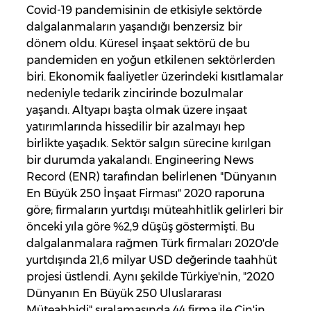
Covid-19 pandemisinin de etkisiyle sektörde
dalgalanmaların yaşandığı benzersiz bir
dönem oldu. Küresel inşaat sektörü de bu
pandemiden en yoğun etkilenen sektörlerden
biri. Ekonomik faaliyetler üzerindeki kısıtlamalar
nedeniyle tedarik zincirinde bozulmalar
yaşandı. Altyapı başta olmak üzere inşaat
yatırımlarında hissedilir bir azalmayı hep
birlikte yaşadık. Sektör salgın sürecine kırılgan
bir durumda yakalandı. Engineering News
Record (ENR) tarafından belirlenen "Dünyanın
En Büyük 250 İnşaat Firması" 2020 raporuna
göre; firmaların yurtdışı müteahhitlik gelirleri bir
önceki yıla göre %2,9 düşüş göstermişti. Bu
dalgalanmalara rağmen Türk firmaları 2020'de
yurtdışında 21,6 milyar USD değerinde taahhüt
projesi üstlendi. Aynı şekilde Türkiye'nin, "2020
Dünyanın En Büyük 250 Uluslararası
Müteahhidi" sıralamasında 44 firma ile Çin'in