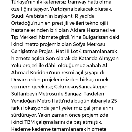
Türkiye'nin ilk katenersiz tramvay hattı olma
özelliğini taşıyor. Yurtdışına bakacak olursak,
Suudi Arabistan'ın başkenti Riyad'da
Ortadoğu'nun en prestijli ve ileri teknolojili
hastanelerinden biri olan Aldara Hastanesi ve
Tıp Merkezi hizmete girdi. Yine Bulgaristan'daki
ikinci metro projemiz olan Sofya Metrosu
Genişletme Projesi, Hat III Lot 4 tamamlanarak
hizmete açıldı. Son olarak da Katar'da Alrayyan
Yolu projesi ile dâhil olduğumuz Sabah Al
Ahmad Koridoru'nun resmi açılışı yapıldı.
Devam eden projelerimizden birkaç örnek
vermem gerekirse; ÇekmeköySancaktepe-
Sultanbeyli Metrosu ile Sarıgazi Taşdelen-
Yenidoğan Metro Hattı'nda bugün itibarıyla 25
farklı lokasyonda şantiyelerimiz çalışmalarını
sürdürüyor. Yakın zaman önce projemizde
ikinci TBM çalışmalarını da başlatmıştık.
Kademe kademe tamamlanarak hizmete