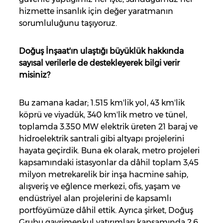
hizmette insanlık için değer yaratmanın
sorumluluğunu taşıyoruz.
Doğuş İnşaat'ın ulaştığı büyüklük hakkında
sayısal verilerle de destekleyerek bilgi verir
misiniz?
Bu zamana kadar; 1.515 km'lik yol, 43 km'lik
köprü ve viyadük, 340 km'lik metro ve tünel,
toplamda 3.350 MW elektrik üreten 21 baraj ve
hidroelektrik santrali gibi altyapı projelerini
hayata geçirdik. Buna ek olarak, metro projeleri
kapsamındaki istasyonlar da dâhil toplam 3,45
milyon metrekarelik bir inşa hacmine sahip,
alışveriş ve eğlence merkezi, ofis, yaşam ve
endüstriyel alan projelerini de kapsamlı
portföyümüze dâhil ettik. Ayrıca şirket, Doğuş
Grubu gayrimenkul yatırımları kapsamında 2,6