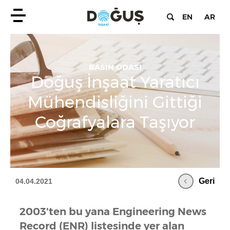
EN
AR
BASIN ODASI
Doğuş İnşaat Yaratıcı
Mühendisliğini Gittiği
Coğrafyalara Taşıyor
Geri
04.04.2021
2003'ten bu yana Engineering News
Record (ENR) listesinde yer alan