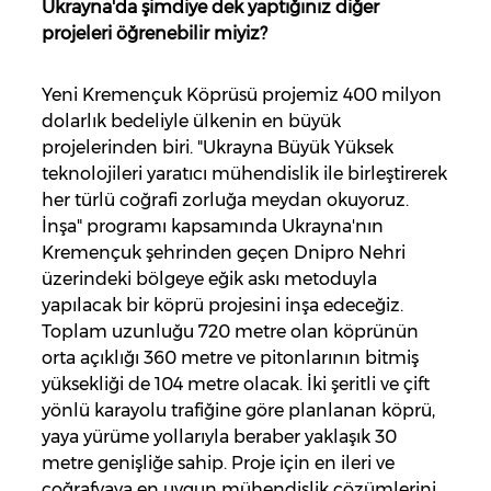
Ukrayna'da şimdiye dek yaptığınız diğer
projeleri öğrenebilir miyiz?
Yeni Kremençuk Köprüsü projemiz 400 milyon
dolarlık bedeliyle ülkenin en büyük
projelerinden biri. "Ukrayna Büyük Yüksek
teknolojileri yaratıcı mühendislik ile birleştirerek
her türlü coğrafi zorluğa meydan okuyoruz.
İnşa" programı kapsamında Ukrayna'nın
Kremençuk şehrinden geçen Dnipro Nehri
üzerindeki bölgeye eğik askı metoduyla
yapılacak bir köprü projesini inşa edeceğiz.
Toplam uzunluğu 720 metre olan köprünün
orta açıklığı 360 metre ve pitonlarının bitmiş
yüksekliği de 104 metre olacak. İki şeritli ve çift
yönlü karayolu trafiğine göre planlanan köprü,
yaya yürüme yollarıyla beraber yaklaşık 30
metre genişliğe sahip. Proje için en ileri ve
coğrafyaya en uygun mühendislik çözümlerini