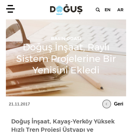
EN
AR
BASIN ODASI
Doğuş İnşaat, Raylı
Sistem Projelerine Bir
Yenisini Ekledi
Geri
21.11.2017
Doğuş İnşaat, Kayaş-Yerköy Yüksek
Hızlı Tren Projesi Üstyapı ve