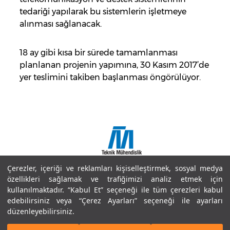
tedariği yapılarak bu sistemlerin işletmeye
alınması sağlanacak.
18 ay gibi kısa bir sürede tamamlanması
planlanan projenin yapımına, 30 Kasım 2017’de
yer teslimini takiben başlanması öngörülüyor.
Çerezler, içeriği ve reklamları kişiselleştirmek, sosyal medya
Copyright © 2018 Doğuş İnşaat ve Tic. A.Ş.
özellikleri sağlamak ve trafiğimizi analiz etmek için
Site Haritası
kullanılmaktadır. “Kabul Et” seçeneği ile tüm çerezleri kabul
Bilgi Toplumu Hizmetleri
edebilirsiniz veya “Çerez Ayarları” seçeneği ile ayarları
Kullanım Koşulları ve Gizlilik
düzenleyebilirsiniz.
Çerez Politikaları