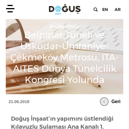
EN
AR
BASIN ODASI
Belpınar Tüneli ve
Üsküdar-Ümraniye-
Çekmeköy Metrosu, ITA-
AITES Dünya Tünelcilik
Kongresi Yolunda
Geri
21.06.2018
Doğuş İnşaat’ın yapımını üstlendiği
Kılavuzlu Sulaması Ana Kanalı 1.