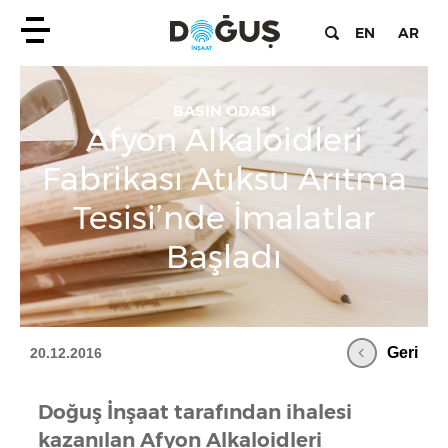
EN
AR
BASIN ODASI
Afyon Alkaloidleri
Fabrikası Atıksu Arıtma
Tesisi’nde İmalatlar
Başladı
Geri
20.12.2016
Doğuş İnşaat tarafından ihalesi
kazanılan Afyon Alkaloidleri